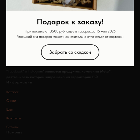
Подарок к заказу!
При покупке от 3500 руб. саше в подарок до 15 мая 2026
ИП Войтова Татьяна Анатольевна
*внешний вид подарка может незначительно отличаться от картинки
ИНН 032386507700
ОГРНИП 31903270004289
Забрать со скидкой
2024-2026 VOITOVA Studio
© Все права защищены.
*Facebook* и Instagram*
являются продуктом компании Meta*,
деятельность которой запрещена на территории РФ
Информация
Каталог
О нас
Блог
Контакты
Отзывы
Помощь