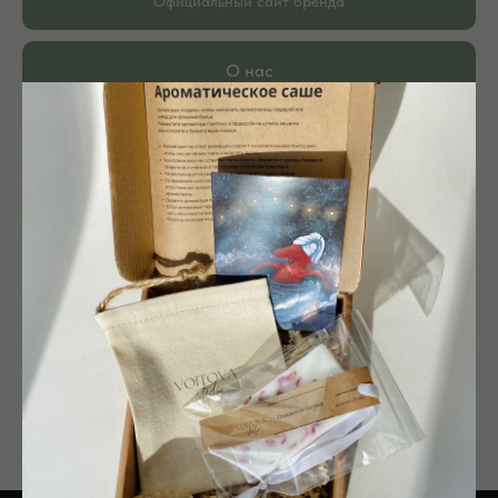
Официальный сайт бренда
О нас
История нашего бренда
TELEGRAM
Наш канал в телеграм
Наши контакты
E-mail, соцсети и номер телефона
F&Q
Ответы на популярные вопросы