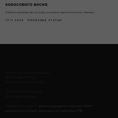
кокосового воска
Собрали руководство по уходу за нашими ароматическими свечами
19.11.2024
ПОЛЕЗНЫЕ СТАТЬИ
ИП Войтова Татьяна Анатольевна
ИНН 032386507700
ОГРНИП 31903270004289
2024-2026 VOITOVA Studio
© Все права защищены.
*Facebook* и Instagram*
являются продуктом компании Meta*,
деятельность которой запрещена на территории РФ