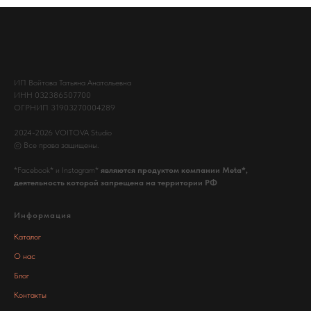
ИП Войтова Татьяна Анатольевна
ИНН 032386507700
ОГРНИП 31903270004289
2024-2026 VOITOVA Studio
© Все права защищены.
*Facebook* и Instagram*
являются продуктом компании Meta*,
деятельность которой запрещена на территории РФ
Информация
Каталог
О нас
Блог
Контакты