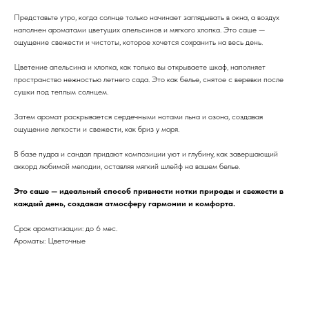
Представьте утро, когда солнце только начинает заглядывать в окна, а воздух
наполнен ароматами цветущих апельсинов и мягкого хлопка. Это саше —
ощущение свежести и чистоты, которое хочется сохранить на весь день.
Цветение апельсина и хлопка, как только вы открываете шкаф, наполняет
пространство нежностью летнего сада. Это как белье, снятое с веревки после
сушки под теплым солнцем.
Затем аромат раскрывается сердечными нотами льна и озона, создавая
ощущение легкости и свежести, как бриз у моря.
В базе пудра и сандал придают композиции уют и глубину, как завершающий
аккорд любимой мелодии, оставляя мягкий шлейф на вашем белье.
Это саше — идеальный способ привнести нотки природы и свежести в
каждый день, создавая атмосферу гармонии и комфорта.
Срок ароматизации: до 6 мес.
Ароматы: Цветочные