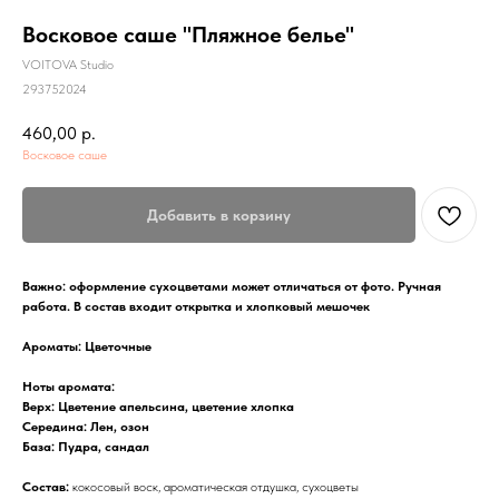
Восковое саше "Пляжное белье"
VOITOVA Studio
293752024
460,00
р.
Восковое саше
Добавить в корзину
Важно: оформление сухоцветами может отличаться от фото. Ручная
работа. В состав входит открытка и хлопковый мешочек
Ароматы: Цветочные
Ноты аромата:
Верх: Цветение апельсина, цветение хлопка
Середина: Лен, озон
База: Пудра, сандал
Состав:
кокосовый воск, ароматическая отдушка, сухоцветы