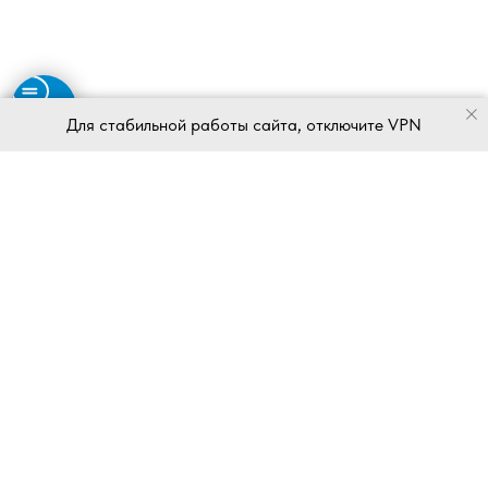
Для стабильной работы сайта, отключите VPN
ИП Войтова Татьяна Анатольевна
ИНН 032386507700
ОГРНИП 31903270004289
2024-2026 VOITOVA Studio
© Все права защищены.
*Facebook* и Instagram*
являются продуктом компании Meta*,
деятельность которой запрещена на территории РФ