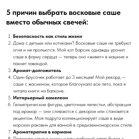
5 причин выбрать восковые саше
вместо обычных свечей:
Безопасность как стиль жизни
Дома с детьми или котиками? Восковые саше не требуют
огня и не прольются. Мой кот Барсик однажды уронил
саше в форму сердца — теперь оно «живет» в машине и
пахнет лавандой.
Аромат-долгожитель
Один брусочек работает до 3 месяцев! Мой рекорд —
саше с жасмином, которое благоухало все лето, пока я
читала книги на балконе.
Интерьерный хамелеон
Геометрические фигуры, цветочные лепестки, абстракция
под мрамор — они сливаются с декором или становятся
акцентом. Моя подруга коллекционирует саше в виде
морских раковин для ванной в средиземноморском стиле.
Ароматерапия в кармане
Положите саше в сумку, и ваш любимый запах будет с