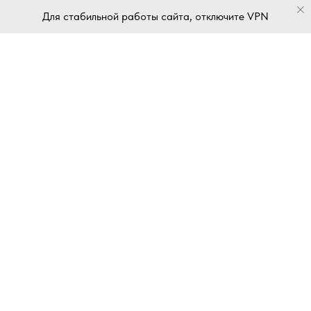
Для стабильной работы сайта, отключите VPN
ИП Войтова Татьяна Анатольевна
ИНН 032386507700
ОГРНИП 31903270004289
2024-2026 VOITOVA Studio
© Все права защищены.
*Facebook* и Instagram*
являются продуктом компании Meta*,
деятельность которой запрещена на территории РФ
Информация
Каталог
О нас