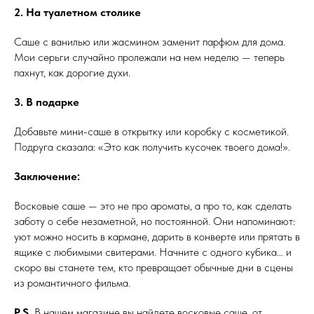
2. На туалетном столике
Саше с ванилью или жасмином заменит парфюм для дома.
Мои серьги случайно пролежали на нем неделю — теперь
пахнут, как дорогие духи.
3. В подарке
Добавьте мини-саше в открытку или коробку с косметикой.
Подруга сказала: «Это как получить кусочек твоего дома!».
Заключение:
Восковые саше — это не про ароматы, а про то, как сделать
заботу о себе незаметной, но постоянной. Они напоминают:
уют можно носить в кармане, дарить в конверте или прятать в
ящике с любимыми свитерами. Начните с одного кубика… и
скоро вы станете тем, кто превращает обычные дни в сцены
из романтичного фильма.
P.S.
В нашем магазине вы найдете восковые саше, от