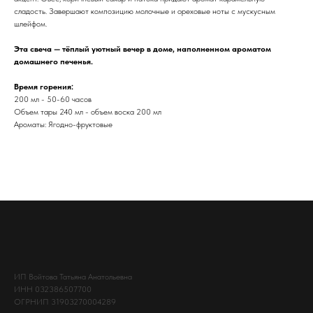
сладость. Завершают композицию молочные и ореховые ноты с мускусным
шлейфом.
Эта свеча — тёплый уютный вечер в доме, наполненном ароматом
домашнего печенья.
Время горения:
200 мл - 50-60 часов
Объем тары 240 мл - объем воска 200 мл
Ароматы: Ягодно-фруктовые
ИП Войтова Татьяна Анатольевна
ИНН 032386507700
ОГРНИП 31903270004289