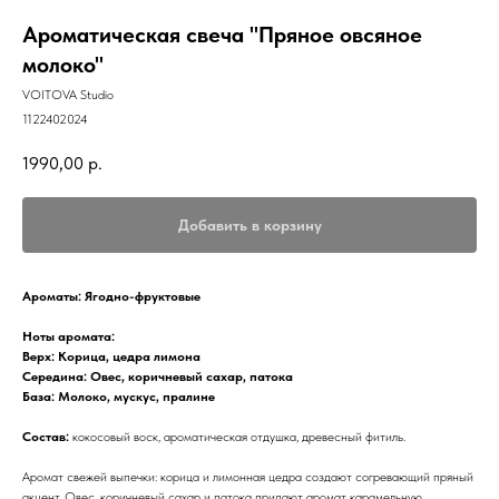
Ароматическая свеча "Пряное овсяное
молоко"
VOITOVA Studio
1122402024
1990,00
р.
Добавить в корзину
Ароматы: Ягодно-фруктовые
Ноты аромата:
Верх: Корица, цедра лимона
Середина: Овес, коричневый сахар, патока
База: Молоко, мускус, пралине
Состав:
кокосовый воск, ароматическая отдушка, древесный фитиль.
Аромат свежей выпечки: корица и лимонная цедра создают согревающий пряный
акцент. Овес, коричневый сахар и патока придают аромат карамельную