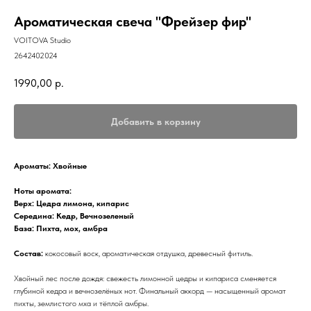
Ароматическая свеча "Фрейзер фир"
VOITOVA Studio
2642402024
1990,00
р.
Добавить в корзину
Ароматы: Хвойные
Ноты аромата:
Верх: Цедра лимона, кипарис
Середина: Кедр, Вечнозеленый
База: Пихта, мох, амбра
Состав:
кокосовый воск, ароматическая отдушка, древесный фитиль.
Хвойный лес после дождя: свежесть лимонной цедры и кипариса сменяется
глубиной кедра и вечнозелёных нот. Финальный аккорд — насыщенный аромат
пихты, землистого мха и тёплой амбры.