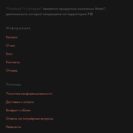
*Facebook* и Instagram*
являются продуктом компании Meta*,
деятельность которой запрещена на территории РФ
Информация
Каталог
О нас
Блог
Контакты
Отзывы
Помощь
Политика конфиденциальности
Доставка и оплата
Возврат и обмен
Ответы на популярные вопросы
Реквизиты