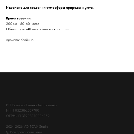
Идеально для создания атмосферы природы и уюта.
Время горения:
200 мл - 50-60 часов
Объем тары 240 мл - объем воска 200 мл
Ароматы: Хвойные
ИП Войтова Татьяна Анатольевна
ИНН 032386507700
ОГРНИП 31903270004289
2024-2026 VOITOVA Studio
© Все права защищены.