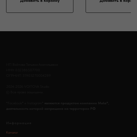
Добавить в корзину
Добавить в корзин
ИП Войтова Татьяна Анатольевна
ИНН 032386507700
ОГРНИП 31903270004289
2024-2026 VOITOVA Studio
© Все права защищены.
*Facebook* и Instagram*
являются продуктом компании Meta*,
деятельность которой запрещена на территории РФ
Информация
Каталог