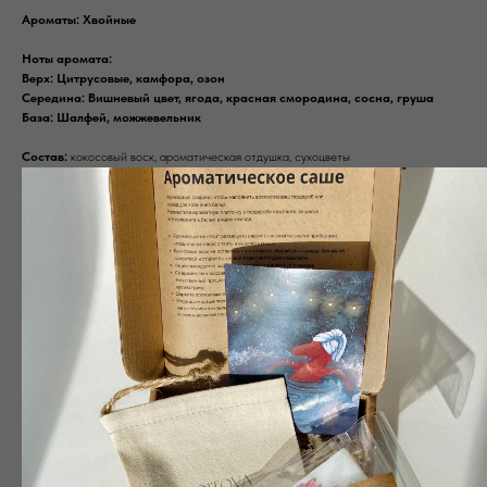
Ароматы: Хвойные
Ноты аромата:
Верх: Цитрусовые, камфора, озон
Середина: Вишневый цвет, ягода, красная смородина, сосна, груша
База: Шалфей, можжевельник
Состав:
кокосовый воск, ароматическая отдушка, сухоцветы
Важно:
дизайн может отличаться от фото, так как это ручная работа.
Этот аромат — как прогулка по хвойному лесу. Цитрусовые, камфора и озон
создают бодрящую свежесть, как после грозы. В сердце — вишневый цвет, ягоды
и сосна, погружая в атмосферу лесной тропы. Шалфей и можжевельник
добавляют тепло и землистость, словно сидите у костра в окружении природы.
Идеально для тех, кто хочет наполнить дом атмосферой леса,
свежести и уюта, создавая уголок природного спокойствия.
Ароматы: Хвойные