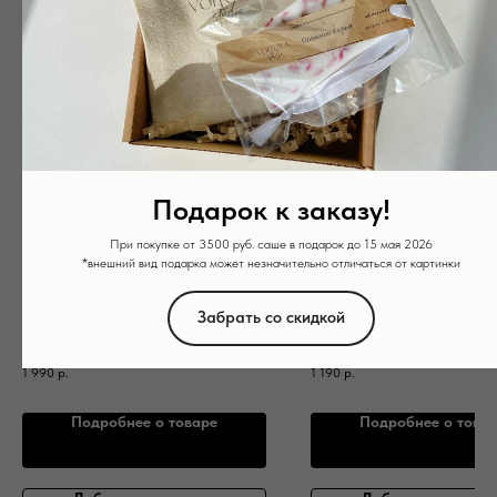
Подарок к заказу!
При покупке от 3500 руб. саше в подарок до 15 мая 2026
*внешний вид подарка может незначительно отличаться от картинки
Ароматическая свеча
Ароматическая свеча
"Пряное овсяное молоко"
"Бананово-ореховый х
Забрать со скидкой
Ароматическая свеча из кокосового воска с
Ароматическая свеча из кокосово
древесным фитилем
древесным фитилем
1 990
р.
1 190
р.
Подробнее о товаре
Подробнее о това